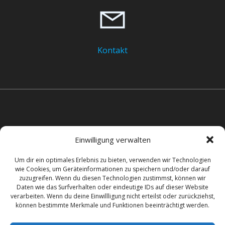
Kontakt
Einwilligung verwalten
Um dir ein optimales Erlebnis zu bieten, verwenden wir Technologien
+49 511 60 42 100
wie Cookies, um Geräteinformationen zu speichern und/oder darauf
zuzugreifen. Wenn du diesen Technologien zustimmst, können wir
Daten wie das Surfverhalten oder eindeutige IDs auf dieser Website
verarbeiten. Wenn du deine Einwillligung nicht erteilst oder zurückziehst,
können bestimmte Merkmale und Funktionen beeinträchtigt werden.