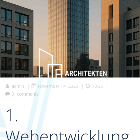
|
|
|
admin
November 14, 2025
10:32
0
comments
1.
Webentwicklung