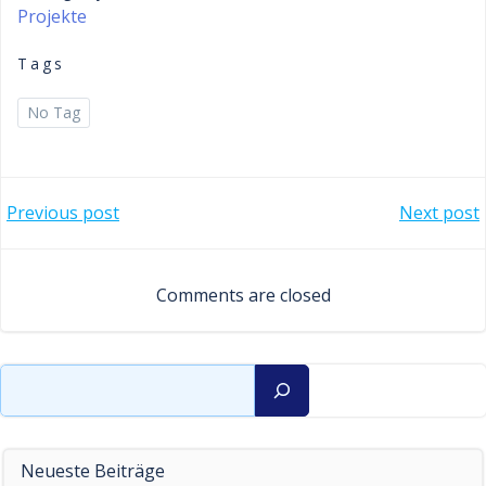
Projekte
Tags
No Tag
Post
Post
Previous post
Next post
navigation
navigation
Comments are closed
Suchen
Neueste Beiträge