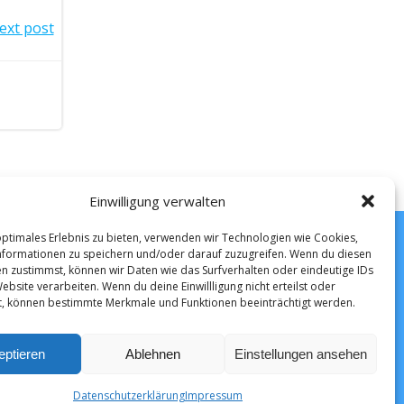
ext post
Einwilligung verwalten
optimales Erlebnis zu bieten, verwenden wir Technologien wie Cookies,
formationen zu speichern und/oder darauf zuzugreifen. Wenn du diesen
n zustimmst, können wir Daten wie das Surfverhalten oder eindeutige IDs
ebsite verarbeiten. Wenn du deine Einwillligung nicht erteilst oder
t, können bestimmte Merkmale und Funktionen beeinträchtigt werden.
© 2026 Hannover Technik.
Created by
hannover-
eptieren
Ablehnen
Einstellungen ansehen
00
technik.de
and
mixters.net
Datenschutzerklärung
Impressum