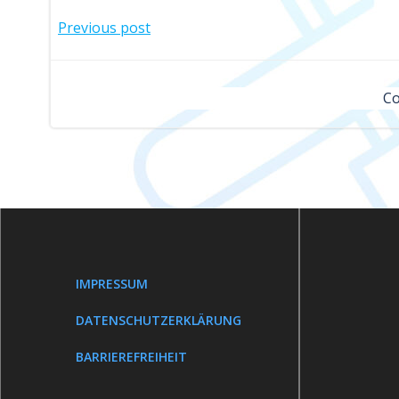
Post
Previous post
navigation
Co
IMPRESSUM
DATENSCHUTZERKLÄRUNG
BARRIEREFREIHEIT