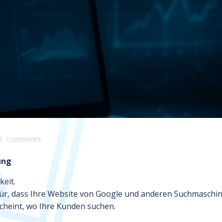
0
comments
ung
keit.
ür, dass Ihre Website von Google und anderen Suchmaschi
cheint, wo Ihre Kunden suchen.