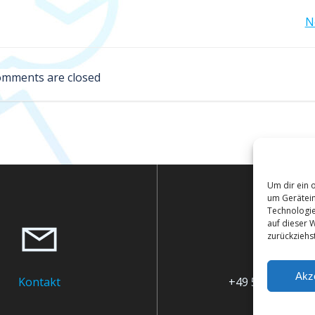
Post
N
navigation
mments are closed
Um dir ein 
um Gerätein
Technologie
auf dieser W
zurückziehs
Akz
Kontakt
+49 511 60 42 1