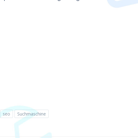
seo
Suchmaschine