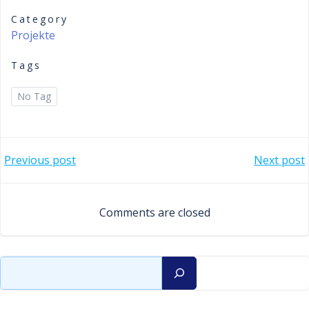
Category
Projekte
Tags
No Tag
Post
Post
Previous post
Next post
navigation
navigation
Comments are closed
Suchen