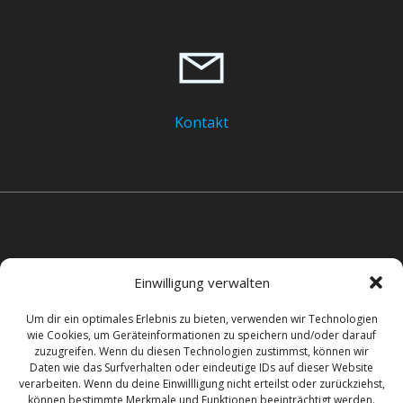
Kontakt
Einwilligung verwalten
Um dir ein optimales Erlebnis zu bieten, verwenden wir Technologien
+49 511 60 42 100
wie Cookies, um Geräteinformationen zu speichern und/oder darauf
zuzugreifen. Wenn du diesen Technologien zustimmst, können wir
Daten wie das Surfverhalten oder eindeutige IDs auf dieser Website
verarbeiten. Wenn du deine Einwillligung nicht erteilst oder zurückziehst,
können bestimmte Merkmale und Funktionen beeinträchtigt werden.